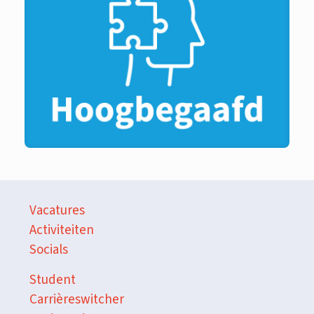
Vacatures
Activiteiten
Socials
Student
Carrièreswitcher