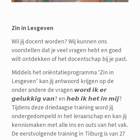
Zin in Lesgeven
Wil jij docent worden? Wij kunnen ons
voorstellen dat je veel vragen hebt en goed
wilt ontdekken of het docentschap bij je past.
Middels het oriëntatieprogramma ‘Zin in
Lesgeven’ kan jij antwoord krijgen op de
onder andere de vragen 𝙬𝙤𝙧𝙙 𝙞𝙠 𝙚𝙧
𝙜𝙚𝙡𝙪𝙠𝙠𝙞𝙜 𝙫𝙖𝙣? en 𝙝𝙚𝙗 𝙞𝙠 𝙝𝙚𝙩 𝙞𝙣 𝙢𝙞𝙟?
Tijdens deze driedaagse training word jij
ondergedompeld in het leraarschap en kan jij
kennismaken met alle ins en outs van het vak.
De eerstvolgende training in Tilburg is van 27